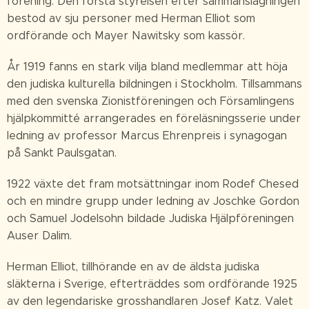
förening. Den första styrelsen efter sammanslagningen
bestod av sju personer med Herman Elliot som
ordförande och Mayer Nawitsky som kassör.
År 1919 fanns en stark vilja bland medlemmar att höja
den judiska kulturella bildningen i Stockholm. Tillsammans
med den svenska Zionistföreningen och Församlingens
hjälpkommitté arrangerades en föreläsningsserie under
ledning av professor Marcus Ehrenpreis i synagogan
på Sankt Paulsgatan.
1922 växte det fram motsättningar inom Rodef Chesed
och en mindre grupp under ledning av Joschke Gordon
och Samuel Jodelsohn bildade Judiska Hjälpföreningen
Auser Dalim.
Herman Elliot, tillhörande en av de äldsta judiska
släkterna i Sverige, efterträddes som ordförande 1925
av den legendariske grosshandlaren Josef Katz. Valet