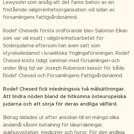
Lewysohn som ansåg att det fanns behov av en
fristående välgörenhetsorganisation vid sidan av
församlingens fattigvårdsnämnd.
Rodef Cheseds första ordförande blev Salomon Elkan
som var väl insatt i välgörenhetsarbetet för
Söderjudarna eftersom han även satt som
styrelseledamot i Israelitiska Ynglingaföreningen. Rodef
Chesed knöts tidigt samman med församlingen och
under lång tid var Joseph Rubenson kassör för både
Rodef Chesed och Församlingens Fattigvårdsnämnd.
Rodef Chesed fick inledningsvis två målsättningar.
Att lindra nöden bland de hitkomna östeuropeiska
judarna och att sörja för deras andliga välfärd.
Bidrag delades ut efter ansökan till en mängd olika
ändamål såsom betalning för läkarräkningar,
sjukhusvistelser, mediciner och hyror. För den andliga