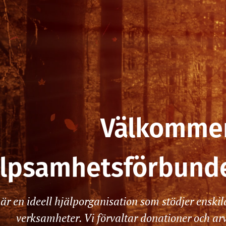
Välkommen
älpsamhetsförbund
 är en ideell hjälporganisation som stödjer en
verksamheter. Vi förvaltar donationer och arv 