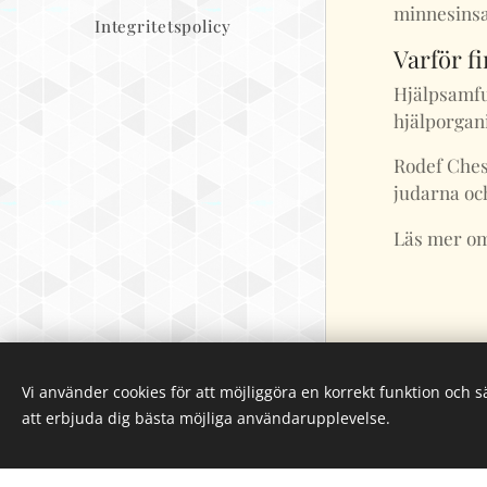
minnesinsa
Integritetspolicy
Varför f
Hjälpsamfu
hjälporgan
Rodef Chese
judarna och
Läs mer o
© 2025 RODEF CHESED. ALL
Vi använder cookies för att möjliggöra en korrekt funktion och 
RIGHTS RESERVED
att erbjuda dig bästa möjliga användarupplevelse.
Cookies