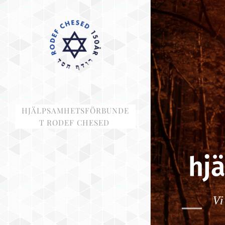
HJÄLPSAMHETSFÖRBUNDE
T RODEF CHESED
hj
Vi