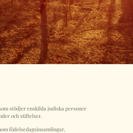
som stödjer enskilda judiska personer
nder och stiftelser.
nom födelsedagsinsamlingar,