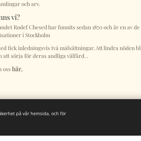
mlingar och arv.
inns vi?
ndet Rodef Chesed har funnits sedan 1870 och är en av de
isationer i Stockholm
d fick inledningsvis två målsättningar. Att lindra nöden 
 att sörja för deras andliga välfärd. .
här.
m oss
säkerhet på vår hemsida, och för